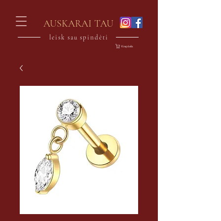
AUSKARAI TAU
leisk sau spindėti
Krepšelis