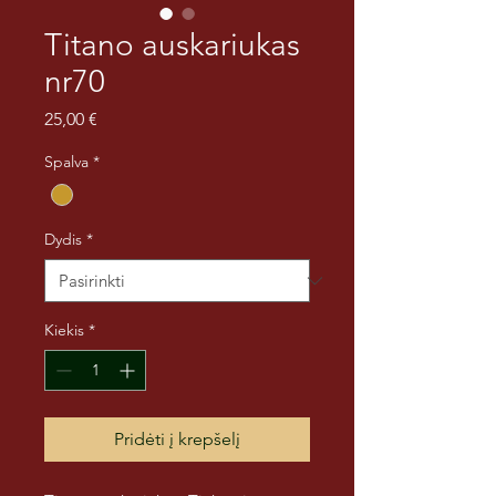
Titano auskariukas
nr70
Price
25,00 €
Spalva
*
Dydis
*
Kiekis
*
Pridėti į krepšelį