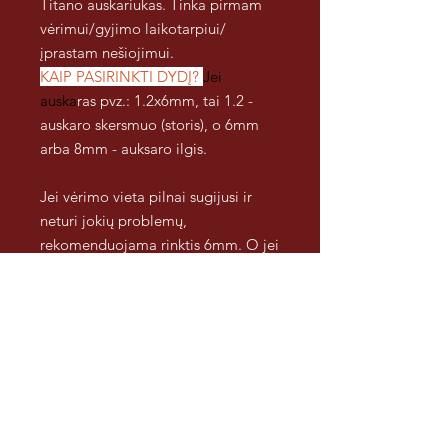
Titano auskariukas. Tinka pirmam
vėrimui/gyjimo laikotarpiui/
įprastam nešiojimui.
KAIP PASIRINKTI DYDĮ?
Jei
auska
ras pvz.: 1.2x6mm, tai 1.2 -
auskaro skersmuo (storis), o 6mm
arba 8mm - auksaro ilgis.
Jei vėrimo vieta pilnai sugijusi ir
neturi jokių problemų,
rekomenduojama rinktis 6mm. O jei
planuojate vertis naują
auskarą/vieta patinusi/yra
gumbeliai ir t.t, rekomenduojama
rinktis ilgesnį auskaro kotelį
pvz.: 8mm. Jei nematote tinkamo
pasirinkimo, visada galime parinkti
dar ilgesnį kotelį, pvz 10 ar 12mm
tai nurodykite pirkimo informacijoje