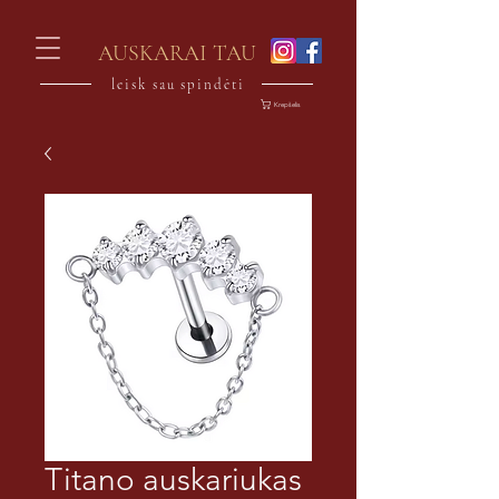
AUSKARAI TAU
leisk sau spindėti
Krepšelis
Titano auskariukas