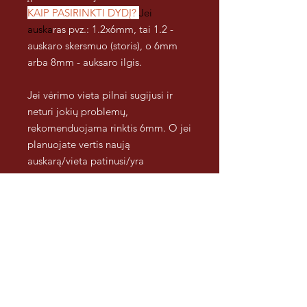
KAIP PASIRINKTI DYDĮ?
Jei
auska
ras pvz.: 1.2x6mm, tai 1.2 -
auskaro skersmuo (storis), o 6mm
arba 8mm - auksaro ilgis.
Jei vėrimo vieta pilnai sugijusi ir
neturi jokių problemų,
rekomenduojama rinktis 6mm. O jei
planuojate vertis naują
auskarą/vieta patinusi/yra
gumbeliai ir t.t, rekomenduojama
rinktisilgesnį auskaro kotelį
pvz.: 8mm. Jei nematote tinkamo
pasirinkimo, visada galime parinkti
dar ilgesnį kotelį, pvz 10 ar 12mm
tai nurodykite pirkimo informacijoje
:).