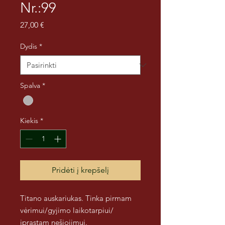
Nr.:99
Price
27,00 €
Dydis
*
Spalva
*
Kiekis
*
Pridėti į krepšelį
Titano auskariukas. Tinka pirmam
vėrimui/gyjimo laikotarpiui/
įprastam nešiojimui.