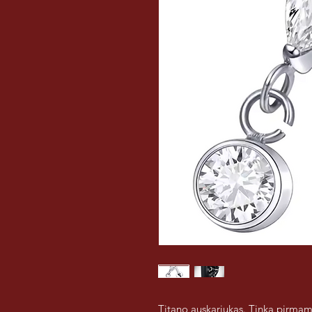
Titano auskariukas. Tinka pirmam