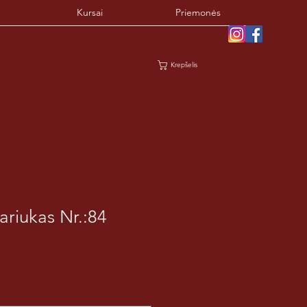
Kursai
Priemonės
Krepšelis
ariukas Nr.:84
davimo
na