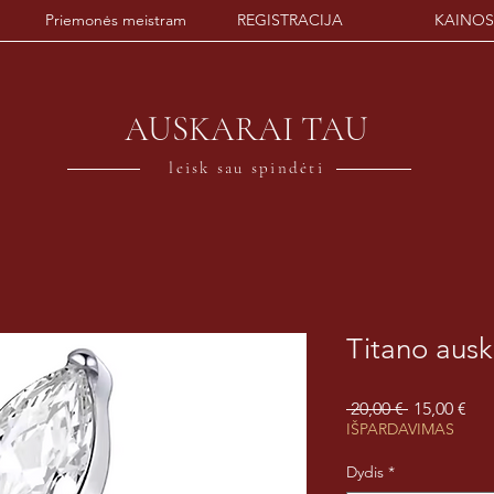
Priemonės meistram
REGISTRACIJA
KAINOS
AUSKARAI TAU
leisk sau spindėti
Titano ausk
Įprastinė
Par
 20,00 € 
15,00 €
kaina
kai
IŠPARDAVIMAS
Dydis
*