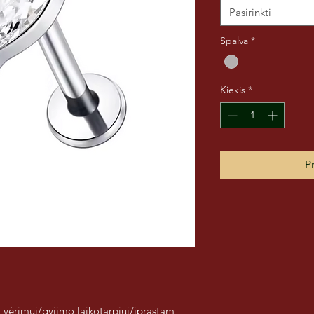
Pasirinkti
Spalva
*
Kiekis
*
Pr
 vėrimui/gyjimo laikotarpiui/įprastam