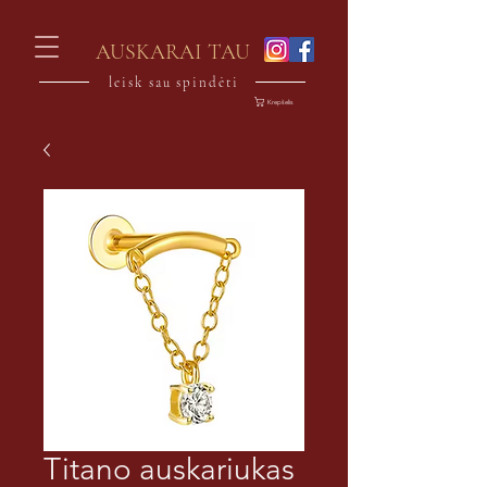
AUSKARAI TAU
leisk sau spindėti
Krepšelis
Titano auskariukas