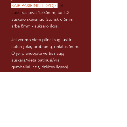
KAIP PASIRINKTI DYDĮ?
Jei
auska
ras pvz.: 1.2x6mm, tai 1.2 -
auskaro skersmuo (storis), o 6mm
arba 8mm - auksaro ilgis.
Jei vėrimo vieta pilnai sugijusi ir
neturi jokių problemų, rinkitės 6mm.
O jei planuojate vertis naują
auskarą/vieta patinusi/yra
gumbeliai ir t.t, rinkitės ilgesnį
auskaro kotelį pvz.: 8mm. Jei
nematote tinkamo pasirinkimo,
visada galime parinkti dar ilgesnį
kotelį, pvz 10 ar 12mm tai
nurodykite pirkimo informacijoje :).