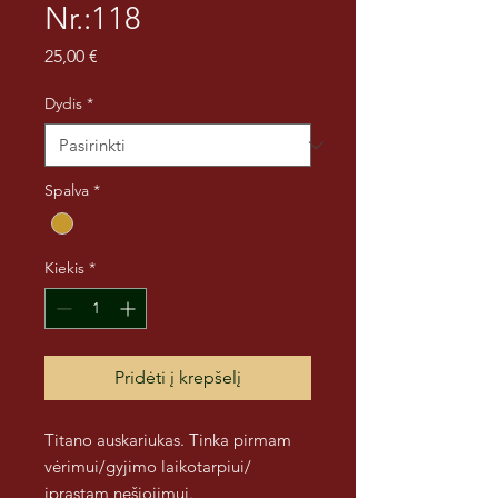
Nr.:118
Price
25,00 €
Dydis
*
Spalva
*
Kiekis
*
Pridėti į krepšelį
Titano auskariukas. Tinka pirmam
vėrimui/gyjimo laikotarpiui/
įprastam nešiojimui.