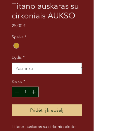
Titano auskaras su
cirkoniais AUKSO
Price
25,00 €
Spalva
*
Dydis
*
Kiekis
*
Pridėti į krepšelį
Titano auskaras su cirkonio akute.