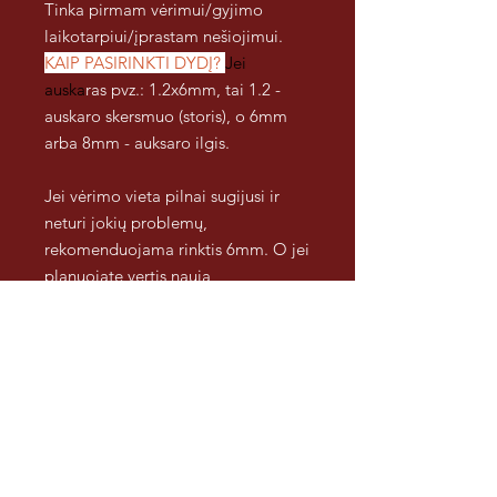
Tinka pirmam vėrimui/gyjimo
laikotarpiui/įprastam nešiojimui.
KAIP PASIRINKTI DYDĮ?
Jei
auska
ras pvz.: 1.2x6mm, tai 1.2 -
auskaro skersmuo (storis), o 6mm
arba 8mm - auksaro ilgis.
Jei vėrimo vieta pilnai sugijusi ir
neturi jokių problemų,
rekomenduojama rinktis 6mm. O jei
planuojate vertis naują
auskarą/vieta patinusi/yra
gumbeliai ir t.t, rekomenduojama
rinktis ilgesnį auskaro kotelį
pvz.: 8mm. Jei nematote tinkamo
pasirinkimo, visada galime parinkti
dar ilgasnį kotelį, pvz 10 ar 12mm
tai nurodykite pirkimo informacijoje
:).