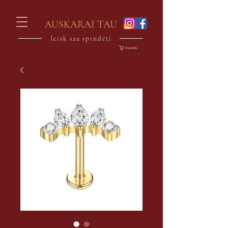
AUSKARAI TAU
leisk sau spindėti
Krepšelis