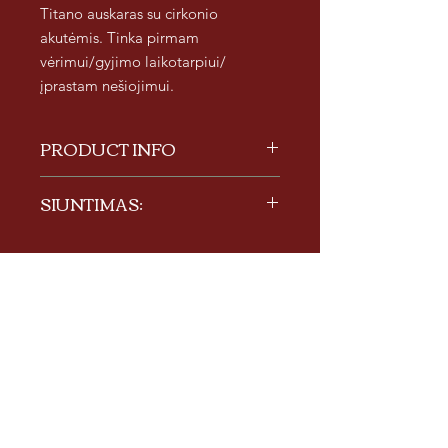
Titano auskaras su cirkonio
akutėmis. Tinka pirmam
vėrimui/gyjimo laikotarpiui/
įprastam nešiojimui.
PRODUCT INFO
Titanas. Cirkoniai
SIUNTIMAS:
Siunčiame į visus Lietuvos miestus
paštomatu. Dėl siuntimo už šalies ribų
kreiptis asmenine žinute.