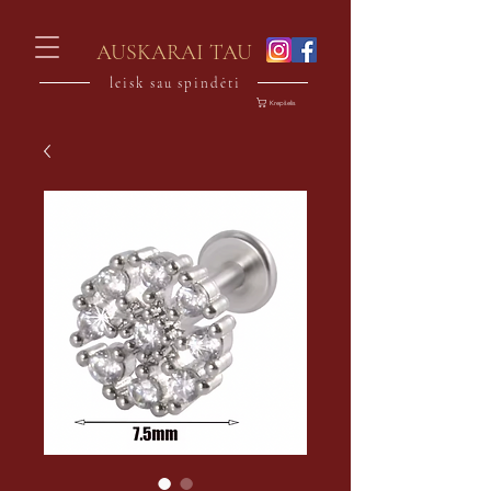
AUSKARAI TAU
leisk sau spindėti
Krepšelis