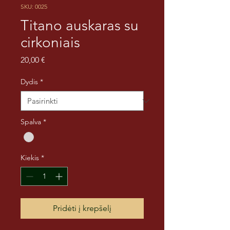
SKU: 0025
Titano auskaras su
cirkoniais
Price
20,00 €
Dydis
*
Spalva
*
Kiekis
*
Pridėti į krepšelį