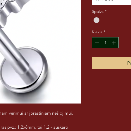
Spalva
*
Kiekis
*
Pr
rmam vėrimui ar įprastiniam nešiojimui.
a
ras pvz.: 1.2x6mm, tai 1.2 - auskaro