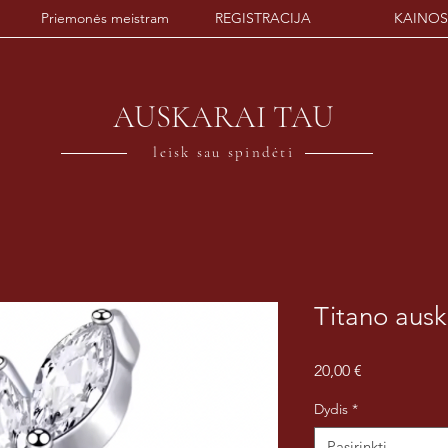
Priemonės meistram
REGISTRACIJA
KAINOS
AUSKARAI TAU
leisk sau spindėti
Titano ausk
Price
20,00 €
Dydis
*
Pasirinkti