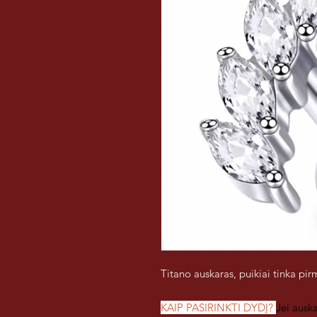
Titano auskaras, puikiai tinka pi
KAIP PASIRINKTI DYDĮ?
Jei ausk