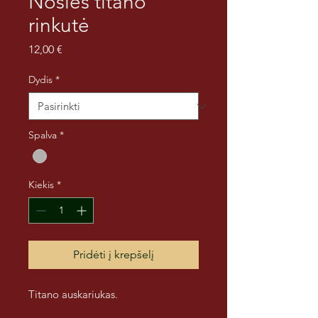
Nosies titano
rinkutė
Price
12,00 €
Dydis
*
Spalva
*
Kiekis
*
Pridėti į krepšelį
Titano auskariukas.