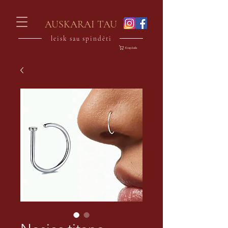
AUSKARAI TAU
leisk sau spindėti
Krepšelis