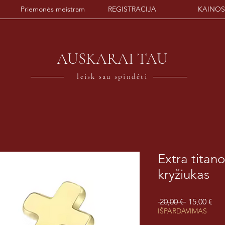
Priemonės meistram
REGISTRACIJA
KAINOS
AUSKARAI TAU
leisk sau spindėti
Extra titan
kryžiukas
Įprastinė
Par
 20,00 € 
15,00 €
kaina
kai
IŠPARDAVIMAS