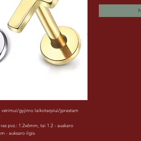
N
 vėrimui/gyjimo laikotarpiui/įprastam
a
ras pvz.: 1.2x6mm, tai 1.2 - auskaro
m - auksaro ilgis.