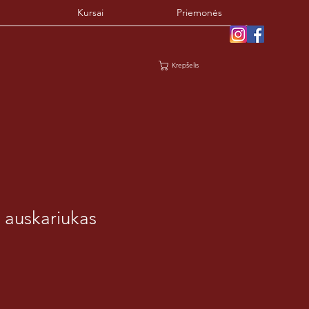
Kursai
Priemonės
Krepšelis
o auskariukas
davimo
na