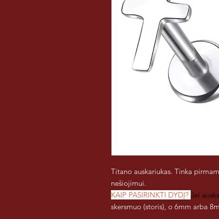
Titano auskariukas. Tinka pirmam
nešiojimui.
KAIP PASIRINKTI DYDĮ?
Jei ausk
skersmuo (storis), o 6mm arba 8m