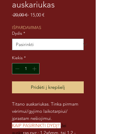
auskariukas
Įprastinė
Pardavimo
 20,00 € 
15,00 €
kaina
kaina
IŠPARDAVIMAS
Dydis
*
Kiekis
*
Pridėti į krepšelį
Titano auskariukas. Tinka pirmam
vėrimui/gyjimo laikotarpiui/
įprastam nešiojimui.
KAIP PASIRINKTI DYDĮ?
Jei
auska
ras pvz.: 1.2x6mm, tai 1.2 -