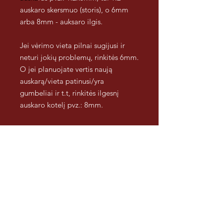
auskaro skersmuo (storis), o 6mm
arba 8mm - auksaro ilgis.
Jei vėrimo vieta pilnai sugijusi ir
neturi jokių problemų, rinkitės 6mm.
O jei planuojate vertis naują
auskarą/vieta patinusi/yra
gumbeliai ir t.t, rinkitės ilgesnį
auskaro kotelį pvz.: 8mm.