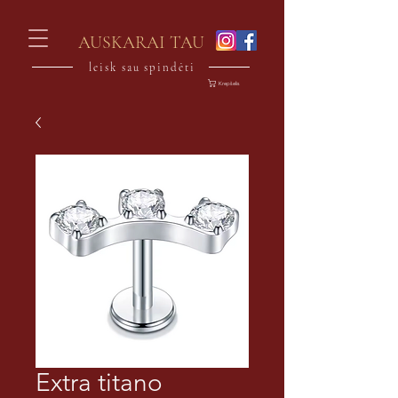
AUSKARAI TAU
leisk sau spindėti
Krepšelis
Extra titano