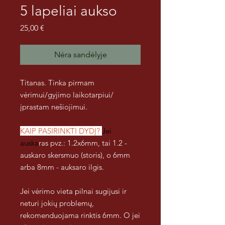
5 lapeliai aukso
Price
25,00 €
Nėra sandėlyje
Titanas. Tinka pirmam
vėrimui/gyjimo laikotarpiui/
įprastam nešiojimui.
KAIP PASIRINKTI DYDĮ?
Jei
auska
ras pvz.: 1.2x6mm, tai 1.2 -
auskaro skersmuo (storis), o 6mm
arba 8mm - auksaro ilgis.
Jei vėrimo vieta pilnai sugijusi ir
neturi jokių problemų,
rekomenduojama rinktis 6mm. O jei