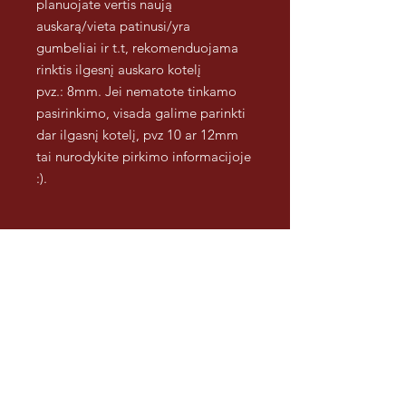
planuojate vertis naują
auskarą/vieta patinusi/yra
gumbeliai ir t.t, rekomenduojama
rinktis ilgesnį auskaro kotelį
pvz.: 8mm. Jei nematote tinkamo
pasirinkimo, visada galime parinkti
dar ilgasnį kotelį, pvz 10 ar 12mm
tai nurodykite pirkimo informacijoje
:).