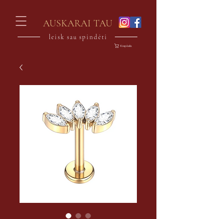
AUSKARAI TAU
leisk sau spindėti
Krepšelis